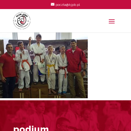
poczta@kjpb.pl
podium