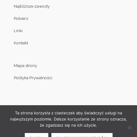
Najbliższe zawody
Pobierz
Linki
Kontakt
Mapa strony
Polityka Prywatności
Ta strona korzysta z ciasteczek aby świadczyć usługi na
najwyższym poziomie. Dalsze korzystanie ze strony oznacza,
że zgadzasz się na ich użycie.
© Copyright by Klub Judo Politechniki Białostockiej 2008-2019