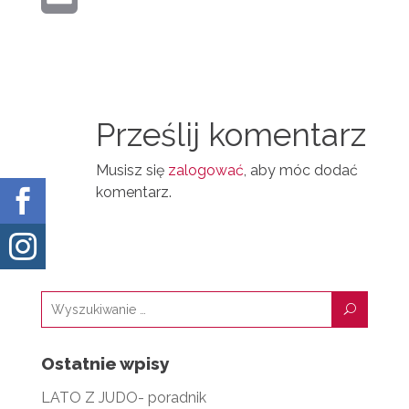
I
E
R
M
N
D
A
T
I
I
N
Prześlij komentarz
L
Musisz się
zalogować
, aby móc dodać
komentarz.


U
Ostatnie wpisy
LATO Z JUDO- poradnik