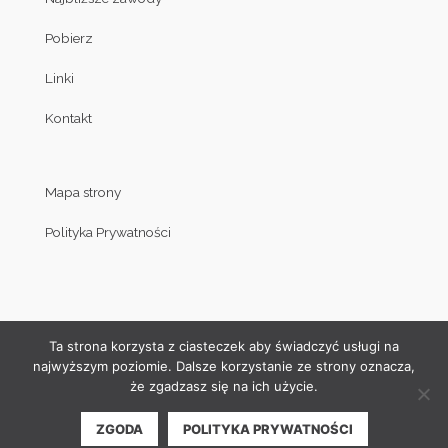
Pobierz
Linki
Kontakt
Mapa strony
Polityka Prywatności
Ta strona korzysta z ciasteczek aby świadczyć usługi na
najwyższym poziomie. Dalsze korzystanie ze strony oznacza,
że zgadzasz się na ich użycie.
© Copyright by Klub Judo Politechniki Białostockiej 2008-2019
ZGODA
POLITYKA PRYWATNOŚCI
| Projekt i wykonanie strony internetowej:
Akamadr