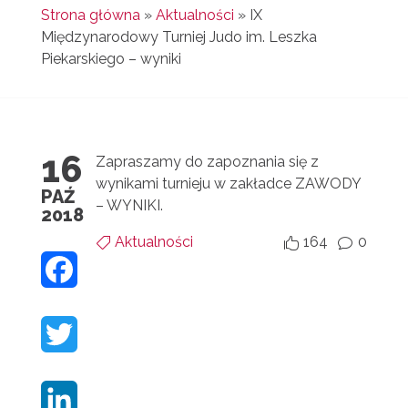
Strona główna
»
Aktualności
»
IX
Międzynarodowy Turniej Judo im. Leszka
Piekarskiego – wyniki
16
Zapraszamy do zapoznania się z
wynikami turnieju w zakładce ZAWODY
PAŹ
– WYNIKI.
2018
Aktualności
164
0


v
F
A
T
C
W
E
L
I