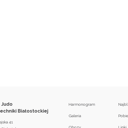
 Judo
Harmonogram
Najb
techniki Białostockiej
Galeria
Pobi
ejska 41
Obozy
Linki