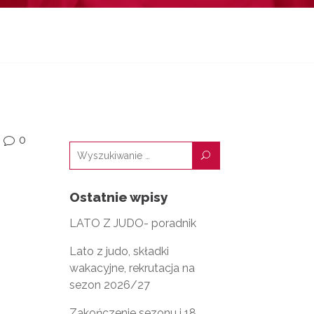
0
v
U
Ostatnie wpisy
LATO Z JUDO- poradnik
Lato z judo, składki
wakacyjne, rekrutacja na
sezon 2026/27
Zakończenie sezonu i 18