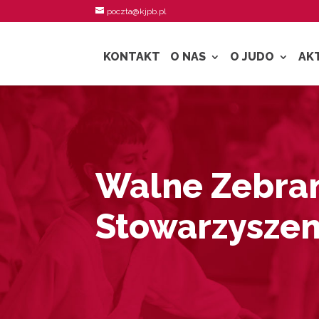
poczta@kjpb.pl
KONTAKT
O NAS
O JUDO
AK
Walne Zebra
Stowarzyszen