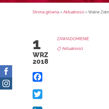
Strona główna
»
Aktualności
»
Walne Zebr
1
ZAWIADOMIENIE
Aktualności

WRZ
2018

F

A
T
C
W
E