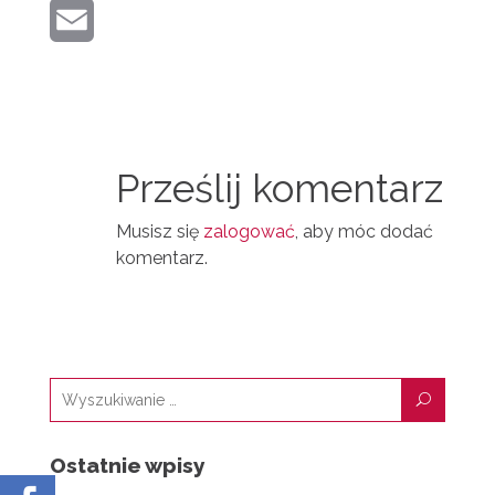
E
K
E
I
E
R
M
N
D
A
T
I
I
N
Prześlij komentarz
L
Musisz się
zalogować
, aby móc dodać
komentarz.
U
Ostatnie wpisy