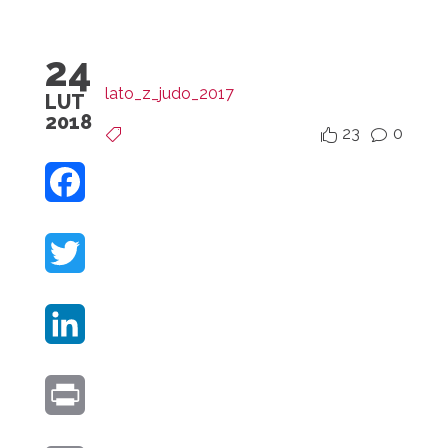
24
lato_z_judo_2017
LUT
2018
23
0


v
F
A
T
C
W
E
L
I
B
I
T
O
P
N
T
O
R
K