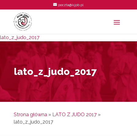
poczta@kjpb.pl
lato_z_judo_2017
lato_z_judo_2017
Strona główna
»
LATO Z JUDO 2017
»
lato_z_judo_2017