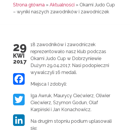
Strona główna
»
Aktualności
»
Okami Judo Cup
– wyniki naszych zawodników i zawodniczek
29
18 zawodników i zawodniczek
reprezentowało nasz klub podczas
KWI
Okami Judo Cup w Dobrzyniewie
2017
Dużym 29.04.2017. Nasi podopieczni
wywalczyli 16 medali.
F
Miejsca I zdobyli:
A
Iga Awruk, Maurycy Ciećwierz, Oliwier
T
C
Ciećwierz, Szymon Godun, Olaf
Karpiński i Jan Konachowicz.
W
E
L
Na drugim stopniu podium uplasowali
I
B
się: