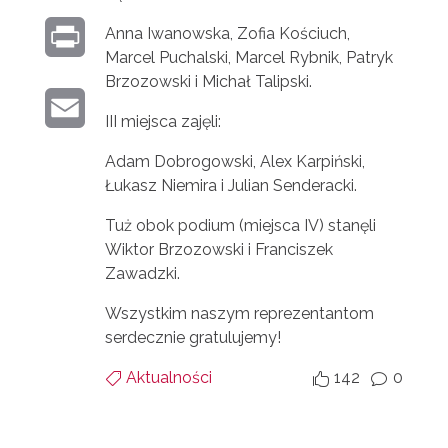
I
T
O
Anna Iwanowska, Zofia Kościuch,
P
N
T
Marcel Puchalski, Marcel Rybnik, Patryk
O
R
Brzozowski i Michał Talipski.
K
E
K
E
I
III miejsca zajęli:
E
R
M
N
Adam Dobrogowski, Alex Karpiński,
D
Łukasz Niemira i Julian Senderacki.
A
T
I
Tuż obok podium (miejsca IV) stanęli
I
N
Wiktor Brzozowski i Franciszek
L
Zawadzki.
Wszystkim naszym reprezentantom
serdecznie gratulujemy!
Aktualności
142
0


v