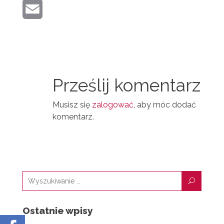
E
K
E
I
E
R
M
N
D
A
T
I
I
N
Prześlij komentarz
L
Musisz się
zalogować
, aby móc dodać
komentarz.
U
Ostatnie wpisy