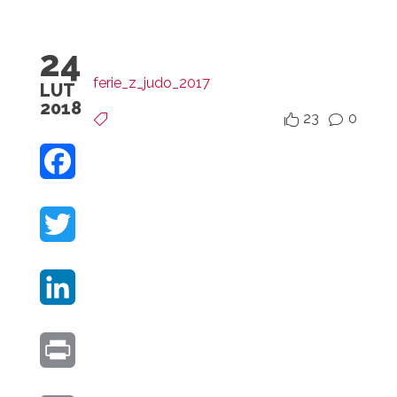
24
ferie_z_judo_2017
LUT
2018
23
0


v
F
A
T
C
W
E
L
I
B
I
T
O
P
N
T
O
R
K