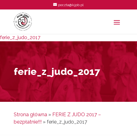
poczta@kjpb.pl
ferie_z_judo_2017
ferie_z_judo_2017
Strona główna
»
FERIE Z JUDO 2017 –
bezpłatnie!!!
»
ferie_z_judo_2017