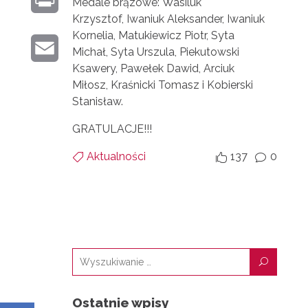
Medale brązowe:
Wasiluk
N
T
O
Krzysztof,
Iwaniuk Aleksander,
Iwaniuk
R
K
Kornelia,
Matukiewicz Piotr,
Syta
E
K
E
Michał,
Syta Urszula,
Piekutowski
I
E
R
Ksawery,
Pawełek Dawid,
Arciuk
M
N
Miłosz,
Kraśnicki Tomasz i
Kobierski
D
Stanisław.
A
T
I
GRATULACJE!!!
I
N
Aktualności
137
0
L


v
U
Ostatnie wpisy