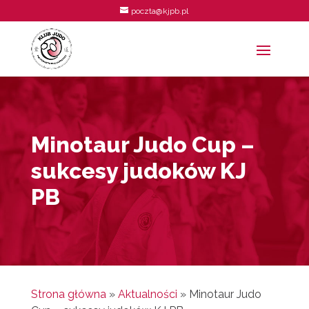
poczta@kjpb.pl
Minotaur Judo Cup –
sukcesy judoków KJ
PB
Strona główna
»
Aktualności
»
Minotaur Judo