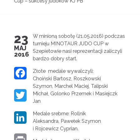
Cup – sukcesy judoków KJ PB
23
W minioną sobotę (21.05.2016) podczas
turnieju MINOTAUR JUDO CUP w
MAJ
Szepietowie nasi reprezentacji zaliczyli
2016
bardzo dobry start.
Złote medale wywalczyli:
F
Choiński Bartosz,
Roszkowski
A
Szymon,
Marchel Maciej,
Talipski
Michał, Golonko Przemek i Masiejczk
T
C
Jan
W
E
Medale srebrne: Rollnik
L
I
Aleksandra, Pawełek Szymon
B
i Rojcewicz Cyprian.
I
T
O
P