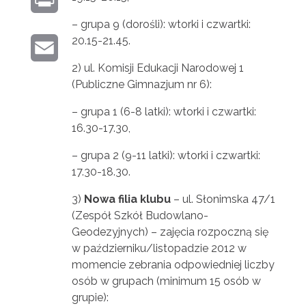
N
T
O
– grupa 9 (dorośli): wtorki i czwartki:
R
K
E
20.15-21.45.
K
E
I
E
R
2) ul. Komisji Edukacji Narodowej 1
M
N
(Publiczne Gimnazjum nr 6):
D
A
T
– grupa 1 (6-8 latki): wtorki i czwartki:
I
16.30-17.30,
I
N
– grupa 2 (9-11 latki): wtorki i czwartki:
L
17.30-18.30.
3)
Nowa filia klubu
– ul. Słonimska 47/1
(Zespół Szkół Budowlano-
Geodezyjnych) – zajęcia rozpoczną się
w październiku/listopadzie 2012 w
momencie zebrania odpowiedniej liczby
osób w grupach (minimum 15 osób w
grupie):