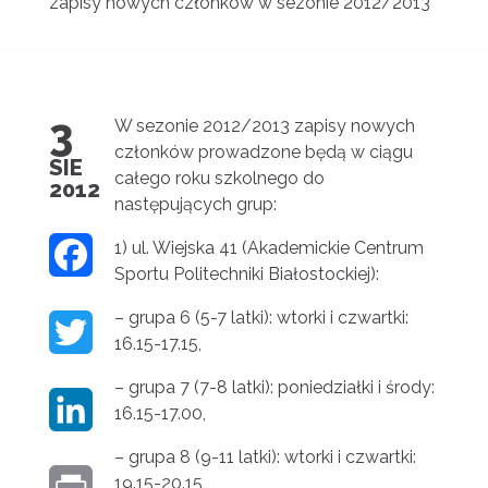
zapisy nowych członków w sezonie 2012/2013
3
W sezonie 2012/2013 zapisy nowych
członków prowadzone będą w ciągu
SIE
całego roku szkolnego do
2012
następujących grup:
1) ul. Wiejska 41 (Akademickie Centrum
F
Sportu Politechniki Białostockiej):
A
– grupa 6 (5-7 latki): wtorki i czwartki:
T
C
16.15-17.15,
W
E
– grupa 7 (7-8 latki): poniedziałki i środy:
L
16.15-17.00,
I
B
I
– grupa 8 (9-11 latki): wtorki i czwartki:
T
O
19.15-20.15,
P