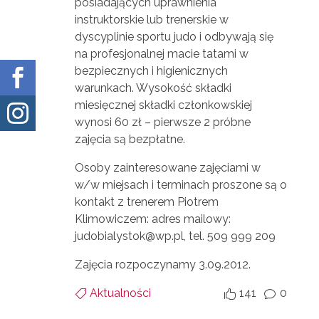
posiadających uprawnienia
instruktorskie lub trenerskie w
dyscyplinie sportu judo i odbywają się
na profesjonalnej macie tatami w
bezpiecznych i higienicznych

warunkach. Wysokość składki
miesięcznej składki członkowskiej

wynosi 60 zł – pierwsze 2 próbne
zajęcia są bezpłatne.
Osoby zainteresowane zajęciami w
w/w miejsach i terminach proszone są o
konta
kt z trenerem Piotrem
Klimowiczem: adres mailowy:
judobialystok@wp.pl, tel. 509 999 209
Zajęcia rozpoczynamy 3.09.2012.
Aktualności
141
0


v