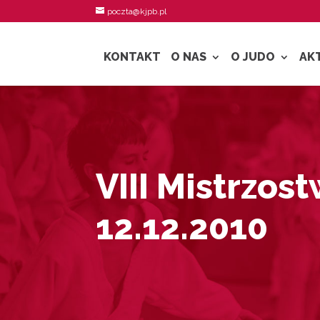
poczta@kjpb.pl
KONTAKT
O NAS
O JUDO
AK
VIII Mistrzos
12.12.2010