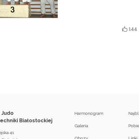
144

 Judo
Harmonogram
Najb
techniki Białostockiej
Galeria
Pobi
ejska 41
Obozy
Linki