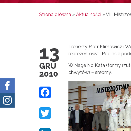
Strona główna
»
Aktualności
»
VIII Mistrz
13
Trenerzy Piotr Klimowicz i W
reprezentowali Podlasie pod
GRU
W Nage No Kata (formy rzut
2010
chwytów) – srebrny.

F

A
T
C
W
E