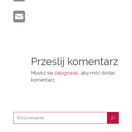
T
O
R
K
E
K
E
I
E
R
M
N
D
A
T
I
I
N
Prześlij komentarz
L
Musisz się
zalogować
, aby móc dodać
komentarz.
U