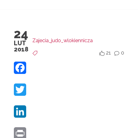
24
Zajecia_judo_wlokiennicza
LUT
2018
21
0


v
F
A
T
C
W
E
L
I
B
I
T
O
P
N