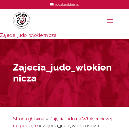
poczta@kjpb.pl
Zajecia_judo_wlokiennicza
Zajecia_judo_wlokien
nicza
Strona główna
»
Zajęcia judo na Włókienniczej
rozpoczęte
»
Zajecia_judo_wlokiennicza