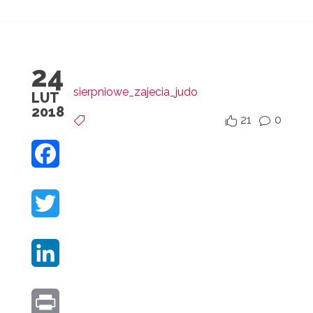
24
sierpniowe_zajecia_judo
LUT
2018
21
0


v
F
A
T
C
W
E
L
I
B
I
T
O
P
N