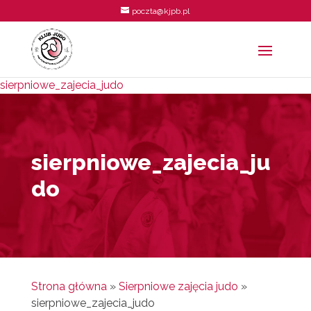
poczta@kjpb.pl
sierpniowe_zajecia_judo
sierpniowe_zajecia_ju
do
Strona główna
»
Sierpniowe zajęcia judo
»
sierpniowe_zajecia_judo