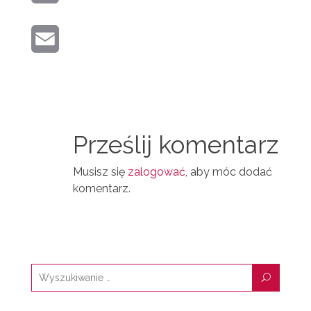
T
O
R
K
E
K
E
I
E
R
M
N
D
A
T
I
I
N
Prześlij komentarz
L
Musisz się
zalogować
, aby móc dodać
komentarz.
U