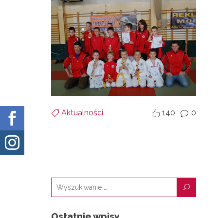
Aktualności
140
0


v


U
Ostatnie wpisy