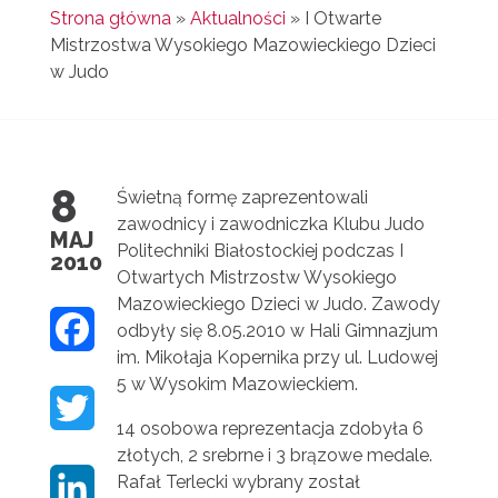
Strona główna
»
Aktualności
»
I Otwarte
Mistrzostwa Wysokiego Mazowieckiego Dzieci
w Judo
8
Świetną formę zaprezentowali
zawodnicy i zawodniczka Klubu Judo
MAJ
Politechniki Białostockiej podczas I
2010
Otwartych Mistrzostw Wysokiego
Mazowieckiego Dzieci w Judo. Zawody
F
odbyły się 8.05.2010 w Hali Gimnazjum
im. Mikołaja Kopernika przy ul. Ludowej
A
5 w Wysokim Mazowieckiem.
T
C
14 osobowa reprezentacja zdobyła 6
W
złotych, 2 srebrne i 3 brązowe medale.
E
Rafał Terlecki wybrany został
L
I