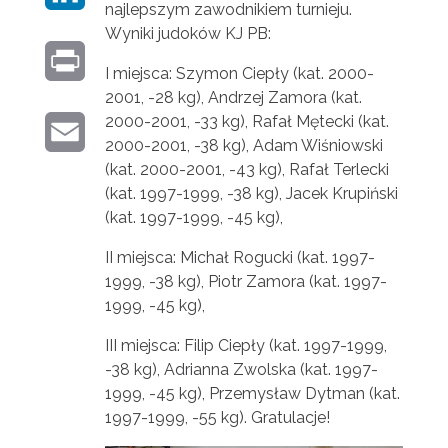
B
najlepszym zawodnikiem turnieju.
I
Wyniki judoków KJ PB:
T
O
P
N
I miejsca: Szymon Ciepły (kat. 2000-
T
O
2001, -28 kg), Andrzej Zamora (kat.
R
K
E
2000-2001, -33 kg), Rafał Mętecki (kat.
K
E
I
2000-2001, -38 kg), Adam Wiśniowski
E
R
(kat. 2000-2001, -43 kg), Rafał Terlecki
M
N
D
(kat. 1997-1999, -38 kg), Jacek Krupiński
A
(kat. 1997-1999, -45 kg),
T
I
I
II miejsca: Michał Rogucki (kat. 1997-
N
1999, -38 kg), Piotr Zamora (kat. 1997-
L
1999, -45 kg),
III miejsca: Filip Ciepły (kat. 1997-1999,
-38 kg), Adrianna Zwolska (kat. 1997-
1999, -45 kg), Przemysław Dytman (kat.
1997-1999, -55 kg). Gratulacje!