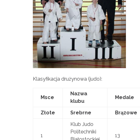
Klasyfikacja drużynowa (judo):
Nazwa
Msce
Medale
klubu
Złote
Srebrne
Brązowe
Klub Judo
Politechniki
1
13
Białostockiej