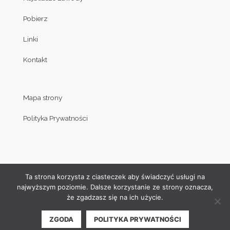
Pobierz
Linki
Kontakt
Mapa strony
Polityka Prywatności
Ta strona korzysta z ciasteczek aby świadczyć usługi na
najwyższym poziomie. Dalsze korzystanie ze strony oznacza,
że zgadzasz się na ich użycie.
© Copyright by Klub Judo Politechniki Białostockiej 2008-2019
ZGODA
POLITYKA PRYWATNOŚCI
| Projekt i wykonanie strony internetowej:
Akamadr