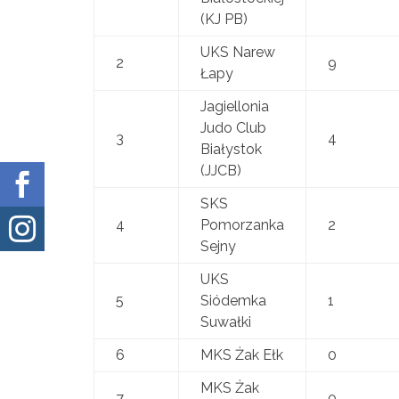
(KJ PB)
UKS Narew
2
9
Łapy
Jagiellonia
Judo Club
3
4
Białystok
(JJCB)

SKS

4
Pomorzanka
2
Sejny
UKS
5
Siódemka
1
Suwałki
6
MKS Żak Ełk
0
MKS Żak
7
0