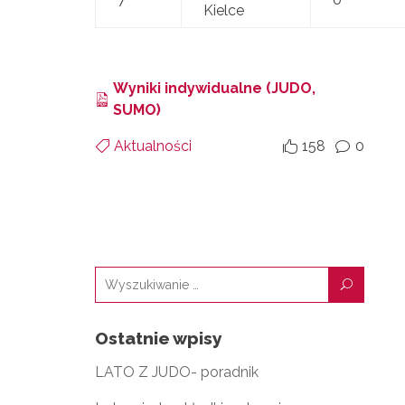
Kielce
Wyniki indywidualne (JUDO,
SUMO)
Aktualności
158
0


v
U
Ostatnie wpisy
LATO Z JUDO- poradnik