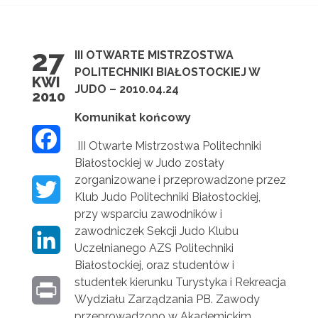
27
III OTWARTE MISTRZOSTWA
POLITECHNIKI BIAŁOSTOCKIEJ W
KWI
JUDO – 2010.04.24
2010
Komunikat końcowy
F
III Otwarte Mistrzostwa Politechniki
Białostockiej w Judo zostały
A
zorganizowane i przeprowadzone przez
T
C
Klub Judo Politechniki Białostockiej,
przy wsparciu zawodników i
W
E
zawodniczek Sekcji Judo Klubu
L
I
Uczelnianego AZS Politechniki
B
Białostockiej, oraz studentów i
I
T
O
studentek kierunku Turystyka i Rekreacja
P
N
Wydziału Zarządzania PB. Zawody
T
O
przeprowadzono w Akademickim