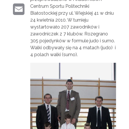
R
K
E
Centrum Sportu Politechniki
K
E
I
Białostockiej przy ul. Wiejskiej 41 w dniu
E
R
24 kwietnia 2010. W turnieju
M
N
D
wystartowało 207 zawodników i
A
zawodniczek z 7 klubów. Rozegrano
T
I
305 pojedynków w formule judo i sumo.
I
Walki odbywały się na 4 matach (judo) i
N
4 polach walki (sumo).
L