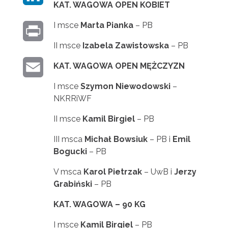
B
KAT. WAGOWA OPEN KOBIET
I
T
O
I msce
Marta Pianka
– PB
P
N
T
O
II msce
Izabela Zawistowska
– PB
R
K
E
K
KAT. WAGOWA OPEN MĘŻCZYZN
E
I
E
R
I msce
Szymon Niewodowski
–
M
N
D
NKRRiWF
A
T
I
II msce
Kamil Birgiel
– PB
I
N
III msca
Michał Bowsiuk
– PB i
Emil
L
Bogucki
– PB
V msca
Karol Pietrzak
– UwB i
Jerzy
Grabiński
– PB
KAT. WAGOWA – 90 KG
I msce
Kamil Birgiel
– PB