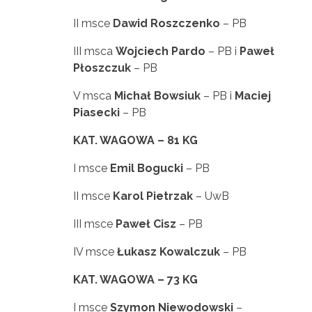
II msce
Dawid Roszczenko
– PB
III msca
Wojciech Pardo
– PB i
Paweł
Płoszczuk
– PB
V msca
Michał Bowsiuk
– PB i
Maciej
Piasecki
– PB
KAT. WAGOWA – 81 KG
I msce
Emil Bogucki
– PB
II msce
Karol Pietrzak
– UwB
III msce
Paweł Cisz
– PB
IV msce
Łukasz Kowalczuk
– PB
KAT. WAGOWA – 73 KG
I msce
Szymon Niewodowski
–