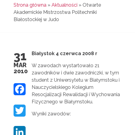
Strona główna
»
Aktualności
»
Otwarte
Akademickie Mistrzostwa Politechniki
Białostockiej w Judo
31
Białystok 4 czerwca 2008 r
MAR
W zawodach wystartowało 21
2010
zawodników i dwie zawodniczki, w tym
student z Uniwersytetu w Białymstoku i
Nauczycielskiego Kolegium
F
Resocjalizacji Rewalidacji i Wychowania
A
Fizycznego w Białymstoku.
T
C
Wyniki zawodów:
W
E
L
I