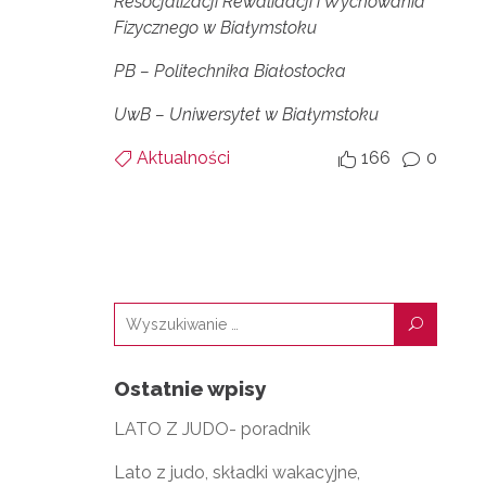
Resocjalizacji Rewalidacji i Wychowania
Fizycznego w Białymstoku
PB – Politechnika Białostocka
UwB – Uniwersytet w Białymstoku
Aktualności
166
0


v
U
Ostatnie wpisy
LATO Z JUDO- poradnik
Lato z judo, składki wakacyjne,