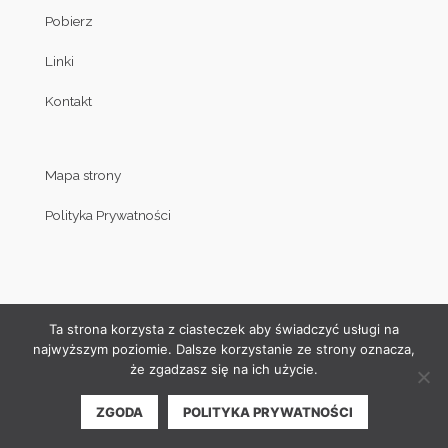
Pobierz
Linki
Kontakt
Mapa strony
Polityka Prywatności
Ta strona korzysta z ciasteczek aby świadczyć usługi na
najwyższym poziomie. Dalsze korzystanie ze strony oznacza,
że zgadzasz się na ich użycie.
© Copyright by Klub Judo Politechniki Białostockiej 2008-2019
ZGODA
POLITYKA PRYWATNOŚCI
| Projekt i wykonanie strony internetowej:
Akamadr