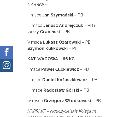
NKRRiWF
II msce
Jan Szymański
– PB
III msca
Janusz Andrejczuk
– PB i
Jerzy Grabiński
– PB
V msca
Łukasz Ożarowski
– PB i
Szymon Kulikowski
– PB

KAT. WAGOWA – 66 KG

I msce
Paweł Łuckiewicz
– PB
II msce
Daniel Kożuszkiewicz
– PB
III msce
Radosław Górski
– PB
IV msce
Grzegorz Włodkowski
– PB
NKRRiWF – Nauczycielskie Kolegium