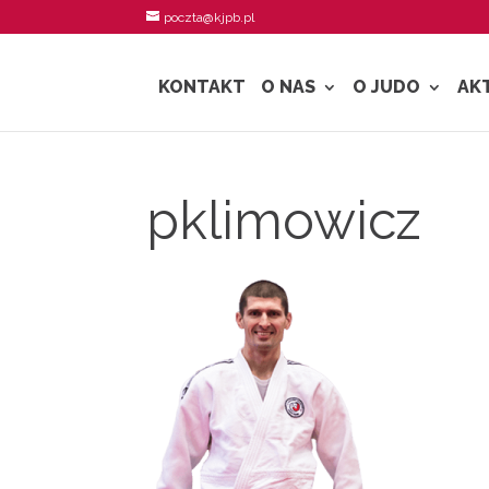
poczta@kjpb.pl
KONTAKT
O NAS
O JUDO
AK
pklimowicz