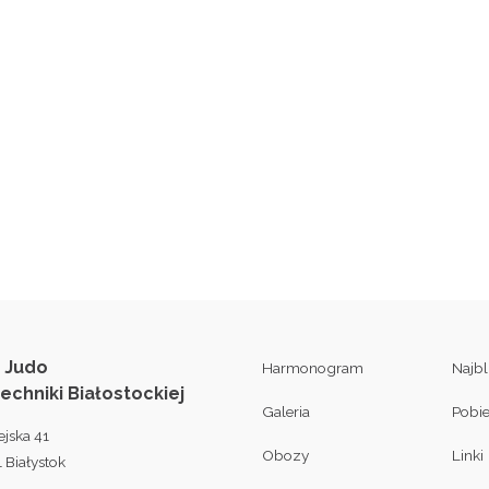
 Judo
Harmonogram
Najb
techniki Białostockiej
Galeria
Pobi
ejska 41
Obozy
Linki
 Białystok