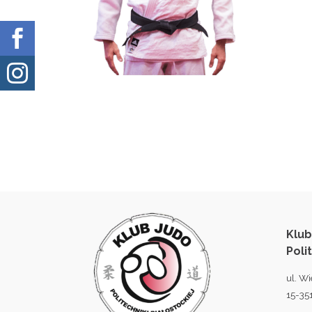


Klub
Poli
ul. Wi
15-351