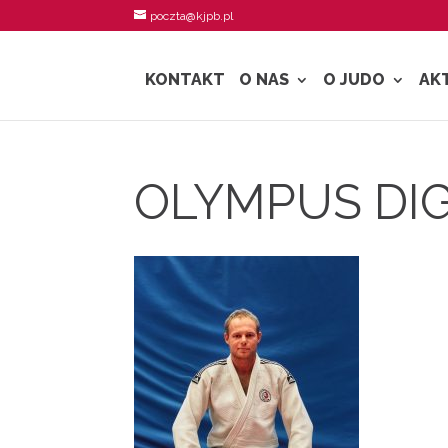
poczta@kjpb.pl
KONTAKT
O NAS
O JUDO
AK
OLYMPUS DI