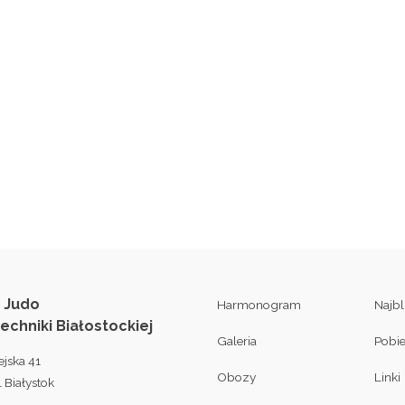
 Judo
Harmonogram
Najb
techniki Białostockiej
Galeria
Pobi
ejska 41
Obozy
Linki
 Białystok