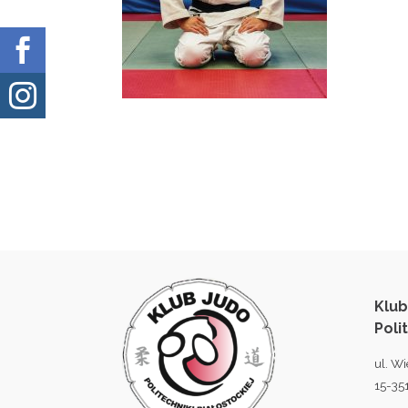


Klub
Poli
ul. Wi
15-351