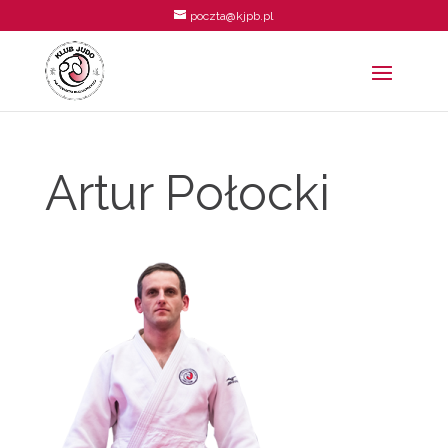
poczta@kjpb.pl
Artur Połocki