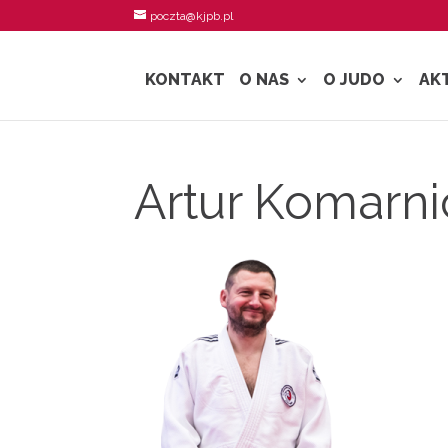
poczta@kjpb.pl
KONTAKT
O NAS
O JUDO
AK
Artur Komarni