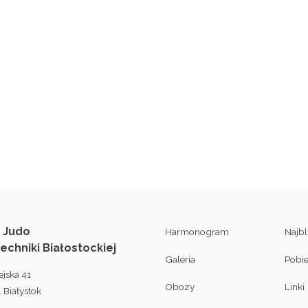
 Judo
Harmonogram
Najb
techniki Białostockiej
Galeria
Pobi
ejska 41
Obozy
Linki
 Białystok