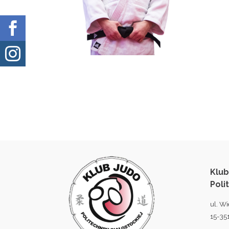


Klub
Poli
ul. Wi
15-351