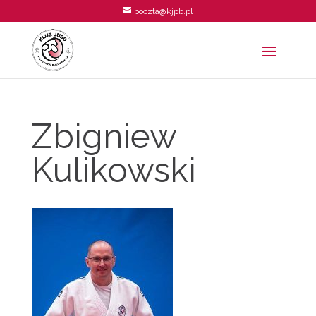
poczta@kjpb.pl
Zbigniew
Kulikowski