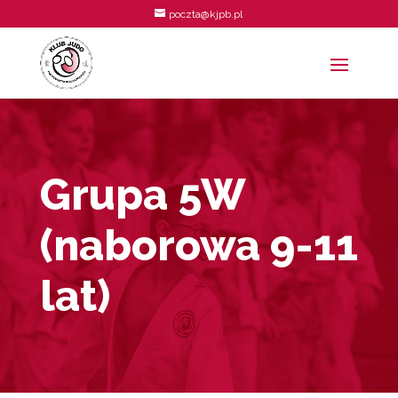
poczta@kjpb.pl
Grupa 5W
(naborowa 9-11
lat)