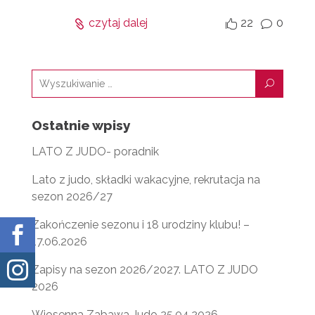
czytaj dalej
22
0


v
U
Ostatnie wpisy
LATO Z JUDO- poradnik
Lato z judo, składki wakacyjne, rekrutacja na
sezon 2026/27
Zakończenie sezonu i 18 urodziny klubu! –

17.06.2026

Zapisy na sezon 2026/2027. LATO Z JUDO
2026
Wiosenna Zabawa Judo 25.04.2026