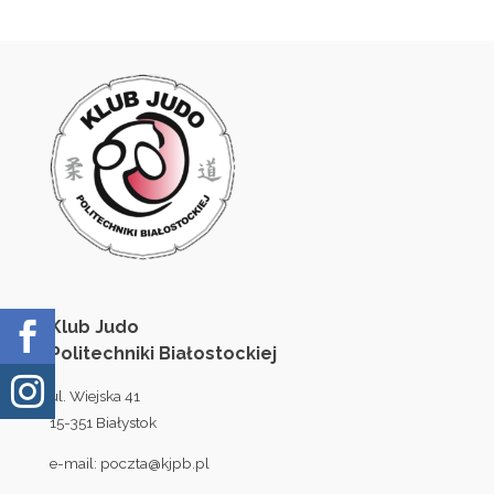
Klub Judo

Politechniki Białostockiej

ul. Wiejska 41
15-351 Białystok
e-mail:
poczta@kjpb.pl